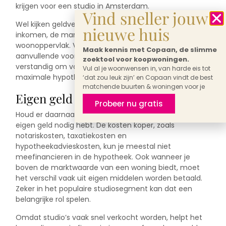
krijgen voor een studio in Amsterdam.
Vind sneller jouw
Wel kijken geldverstrekkers onder andere naar je
nieuwe huis
inkomen, de marktwaarde van de woning en het
woonoppervlak. Voor kleinere woningen kunnen
Maak kennis met Copaan, de slimme
aanvullende voorwaarden gelden. Daarom is het
zoektool voor koopwoningen.
verstandig om vooraf inzicht te krijgen in je
Vul al je woonwensen in, van harde eis tot
maximale hypotheek.
‘dat zou leuk zijn’ en Copaan vindt de best
matchende buurten & woningen voor je
Eigen geld
Probeer nu gratis
Houd er daarnaast rekening mee dat je vrijwel altijd
eigen geld nodig hebt. De kosten koper, zoals
notariskosten, taxatiekosten en
hypotheekadvieskosten, kun je meestal niet
meefinancieren in de hypotheek. Ook wanneer je
boven de marktwaarde van een woning biedt, moet
het verschil vaak uit eigen middelen worden betaald.
Zeker in het populaire studiosegment kan dat een
belangrijke rol spelen.
Omdat studio’s vaak snel verkocht worden, helpt het