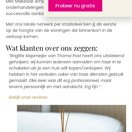
Met Makelaar Amsterdam sta je sterker in de
Probeer nu gratis
onderhandelingen en vergroot je je kans op een
succesvolle aankoop.
Met ons lokale netwerk per stadsdeel ben jij als eerste
op de hoogte van de woningen die binnenkort in de
verkoop komen.
Wat klanten over ons zeggen:
“Brigitte Klapmeijer van Thoma Post heeft ons uitstekend
geholpen, wij kunnen iedereen aanraden om haar in te
schakelen als je een huis wilt kopen/verkopen. Wij
hebben in het verleden vaker van haar diensten gebruik
gemaakt. Elke keer was dit erg professioneel, maar
tevens persoonlijk en met aandacht. Erg fijn.”
Bekijk onze reviews