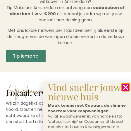
wil kopen in Amsterdam?
Tip Makelaar Amsterdam en ontvang een
cadeaubon of
dinerbon t.w.v. €200
als bedankje zodra wij met jouw
contact aan de slag gaan.
Met ons lokale netwerk per stadsdeel ben jij als eerste op
de hoogte van de woningen die binnenkort in de verkoop
komen.
Tip iemand
Vind sneller jouw
Lokaal, ervaren en betrokken
nieuwe huis
Wij zijn dagelijks actief in buurten als De Pijp, Oud-West,
Maak kennis met Copaan, de slimme
Noord, Oost en het Centrum. We weten wat woningen
zoektool voor koopwoningen.
echt waard zijn, hoe snel je moet schakelen en hoe je
Vul al je woonwensen in, van harde eis tot
een sterk bod uitbrengt dat wél geaccepteerd wordt.
‘dat zou leuk zijn’ en Copaan vindt de best
matchende buurten & woningen voor je